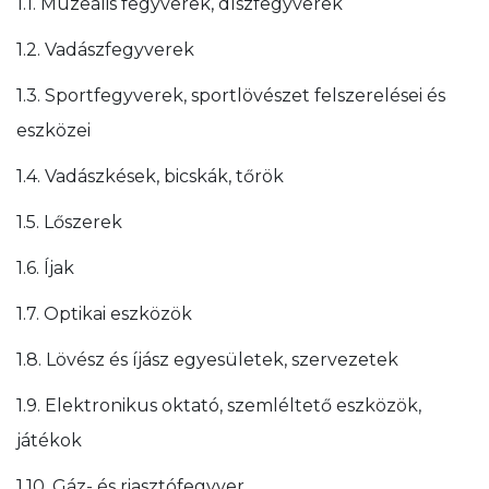
1.1. Muzeális fegyverek, díszfegyverek
1.2. Vadászfegyverek
1.3. Sportfegyverek, sportlövészet felszerelései és
eszközei
1.4. Vadászkések, bicskák, tőrök
1.5. Lőszerek
1.6. Íjak
1.7. Optikai eszközök
1.8. Lövész és íjász egyesületek, szervezetek
1.9. Elektronikus oktató, szemléltető eszközök,
játékok
1.10. Gáz- és riasztófegyver