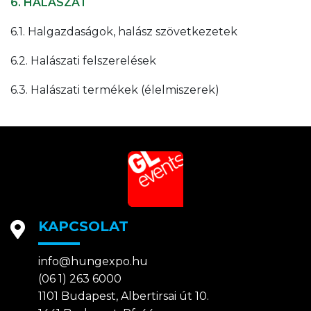
6. HALÁSZAT
6.1. Halgazdaságok, halász szövetkezetek
6.2. Halászati felszerelések
6.3. Halászati termékek (élelmiszerek)
KAPCSOLAT
info@hungexpo.hu
(06 1) 263 6000
1101 Budapest, Albertirsai út 10.