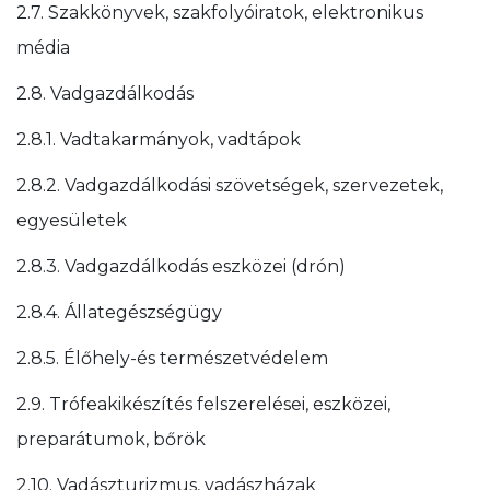
2.7. Szakkönyvek, szakfolyóiratok, elektronikus
média
2.8. Vadgazdálkodás
2.8.1. Vadtakarmányok, vadtápok
2.8.2. Vadgazdálkodási szövetségek, szervezetek,
egyesületek
2.8.3. Vadgazdálkodás eszközei (drón)
2.8.4. Állategészségügy
2.8.5. Élőhely-és természetvédelem
2.9. Trófeakikészítés felszerelései, eszközei,
preparátumok, bőrök
2.10. Vadászturizmus, vadászházak