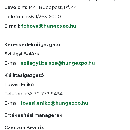
Levélcím:
1441 Budapest, Pf. 44.
Telefon:
+36-1/263-6000
E-mail:
fehova@hungexpo.hu
Kereskedelmi igazgató
Szilágyi Balázs
E-mail:
szilagyi.balazs@hungexpo.hu
Kiállításigazgató
Lovasi Enikő
Telefon: +36 30 732 9494
E-mail:
lovasi.eniko@hungexpo.hu
Értékesítési managerek
Czeczon Beatrix