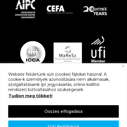
Website felületünk süti (cookie) fájlokat használ. A
cookie-k személyek azonosítására nem alkalmasak,
szolgáltatásaink (pl. jegyvásárlás, online kiállítói
PARTNEREK
rendszer) biztosításához szükségesek.
Tudjon meg többet!
Összes elfogadása
Süti Beállítások