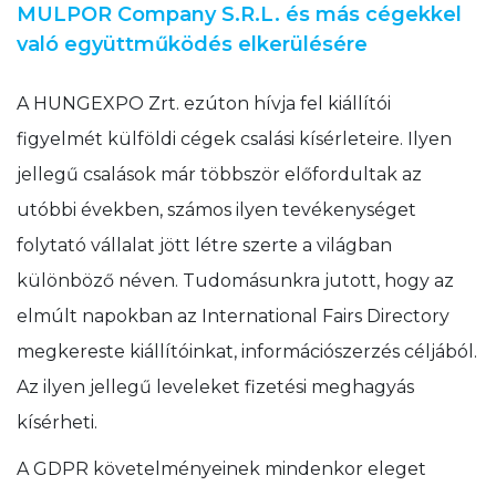
MULPOR Company S.R.L. és más cégekkel
való együttműködés elkerülésére
A HUNGEXPO Zrt. ezúton hívja fel kiállítói
figyelmét külföldi cégek csalási kísérleteire. Ilyen
jellegű csalások már többször előfordultak az
utóbbi években, számos ilyen tevékenységet
folytató vállalat jött létre szerte a világban
különböző néven. Tudomásunkra jutott, hogy az
elmúlt napokban az International Fairs Directory
megkereste kiállítóinkat, információszerzés céljából.
Az ilyen jellegű leveleket fizetési meghagyás
kísérheti.
A GDPR követelményeinek mindenkor eleget