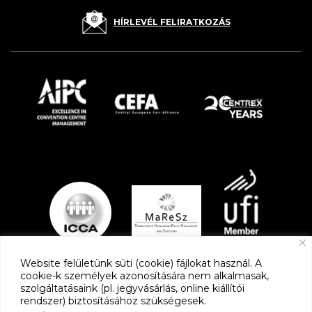
HÍRLEVÉL FELIRATKOZÁS
Website felületünk süti (cookie) fájlokat használ. A
cookie-k személyek azonosítására nem alkalmasak,
szolgáltatásaink (pl. jegyvásárlás, online kiállítói
PARTNEREK
rendszer) biztosításához szükségesek.